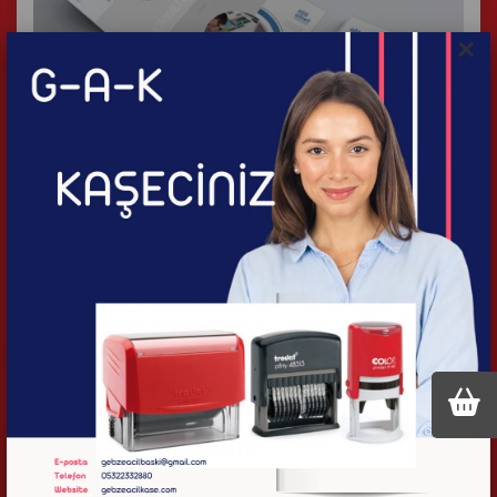
×
115 gram A3 Broşür
İncele