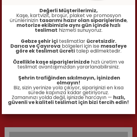
Değerli Müşterilerimiz,
Kaşe, kartvizit, broşür, plaket ve promosyon
ürünlerinizin
tasarımı hazır olan siparişlerinde
,
motorize ekibimizle aynı gün içinde hızlı
teslimat
hizmeti sunuyoruz.
Gebze şehir içi
teslimatlar
ücretsizdir.
Darıca ve Çayırova
bölgeleri için ise
mesafeye
göre ek teslimat ücreti
talep edilmektedir.
Özellikle kaşe siparişlerinizde
hızlı üretim ve
teslimat avantajımızdan yararlanabilirsiniz.
Şehrin trafiğinden sıkılmayın, işinizden
olmayın!
Biz, sizin yerinize yola çıkıyor, siparişinizi en kısa
115 gram A3 Broşür
sürede kapınıza kadar getiriyoruz.
Zamanınızı yolda değil, işinizde harcayın —
hızlı,
güvenli ve kaliteli teslimat için bizi tercih edin!
İncele