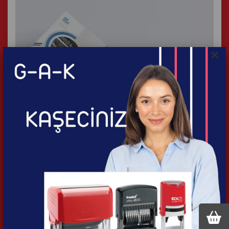
×
115 gram A3 Broşür
İncele