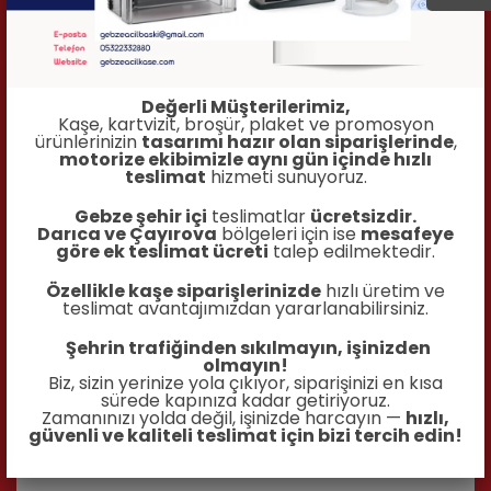
Değerli Müşterilerimiz,
Kaşe, kartvizit, broşür, plaket ve promosyon
ürünlerinizin
tasarımı hazır olan siparişlerinde
,
motorize ekibimizle aynı gün içinde hızlı
teslimat
hizmeti sunuyoruz.
Gebze şehir içi
teslimatlar
ücretsizdir.
Darıca ve Çayırova
bölgeleri için ise
mesafeye
göre ek teslimat ücreti
talep edilmektedir.
Özellikle kaşe siparişlerinizde
hızlı üretim ve
teslimat avantajımızdan yararlanabilirsiniz.
Şehrin trafiğinden sıkılmayın, işinizden
olmayın!
Biz, sizin yerinize yola çıkıyor, siparişinizi en kısa
sürede kapınıza kadar getiriyoruz.
Zamanınızı yolda değil, işinizde harcayın —
hızlı,
güvenli ve kaliteli teslimat için bizi tercih edin!
115 gram A3 Broşür