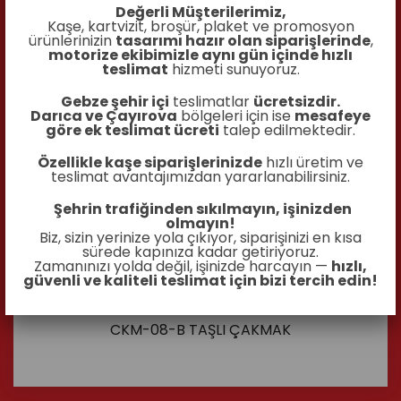
Değerli Müşterilerimiz,
Kaşe, kartvizit, broşür, plaket ve promosyon
ürünlerinizin
tasarımı hazır olan siparişlerinde
,
motorize ekibimizle aynı gün içinde hızlı
teslimat
hizmeti sunuyoruz.
Gebze şehir içi
teslimatlar
ücretsizdir.
Darıca ve Çayırova
bölgeleri için ise
mesafeye
göre ek teslimat ücreti
talep edilmektedir.
Özellikle kaşe siparişlerinizde
hızlı üretim ve
teslimat avantajımızdan yararlanabilirsiniz.
Şehrin trafiğinden sıkılmayın, işinizden
olmayın!
Biz, sizin yerinize yola çıkıyor, siparişinizi en kısa
sürede kapınıza kadar getiriyoruz.
Zamanınızı yolda değil, işinizde harcayın —
hızlı,
güvenli ve kaliteli teslimat için bizi tercih edin!
CKM-08-B TAŞLI ÇAKMAK
İncele