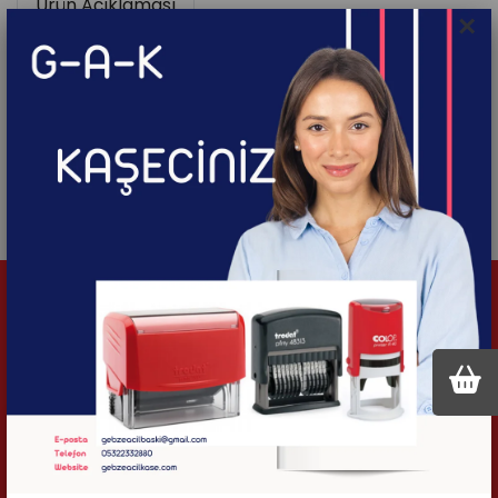
Ürün Açıklaması
×
Ürün Özellikleri
Koko
Baskı Alanı: 1,4 x 4,5 cm
Siboplu
İlgili Ürünler