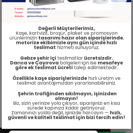
Değerli Müşterilerimiz,
Kaşe, kartvizit, broşür, plaket ve promosyon
ürünlerinizin
tasarımı hazır olan siparişlerinde
,
motorize ekibimizle aynı gün içinde hızlı
teslimat
hizmeti sunuyoruz.
Gebze şehir içi
teslimatlar
ücretsizdir.
Darıca ve Çayırova
bölgeleri için ise
mesafeye
göre ek teslimat ücreti
talep edilmektedir.
Özellikle kaşe siparişlerinizde
hızlı üretim ve
teslimat avantajımızdan yararlanabilirsiniz.
Şehrin trafiğinden sıkılmayın, işinizden
olmayın!
Biz, sizin yerinize yola çıkıyor, siparişinizi en kısa
sürede kapınıza kadar getiriyoruz.
Zamanınızı yolda değil, işinizde harcayın —
hızlı,
güvenli ve kaliteli teslimat için bizi tercih edin!
Şimdi Ara