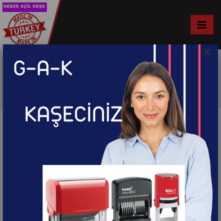
×
Displey Ürünler
Ana Sayfa
Reklam
Displey Ürünler
Sonuç bulunamadı