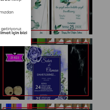
ımızdan
 getiriyoruz.
limat için bizi