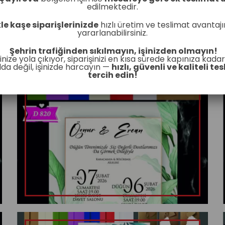
edilmektedir.
kle kaşe siparişlerinizde
hızlı üretim ve teslimat avantaj
yararlanabilirsiniz.
Şehrin trafiğinden sıkılmayın, işinizden olmayın!
erinize yola çıkıyor, siparişinizi en kısa sürede kapınıza kadar
da değil, işinizde harcayın —
hızlı, güvenli ve kaliteli tes
tercih edin!