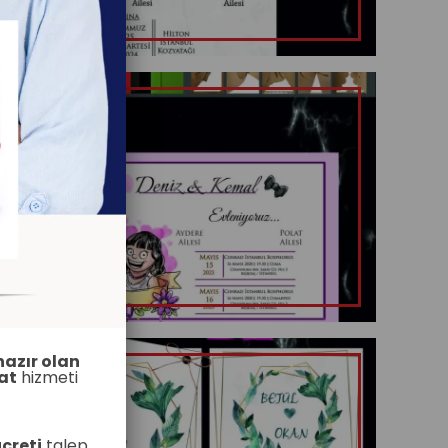
hazır olan
at
hizmeti
creti
talep