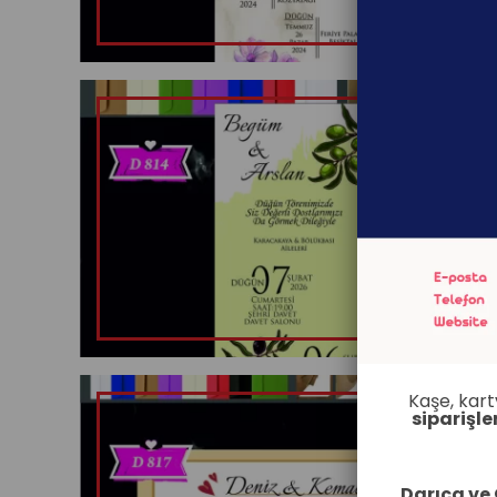
Kaşe, kart
siparişle
Darıca ve