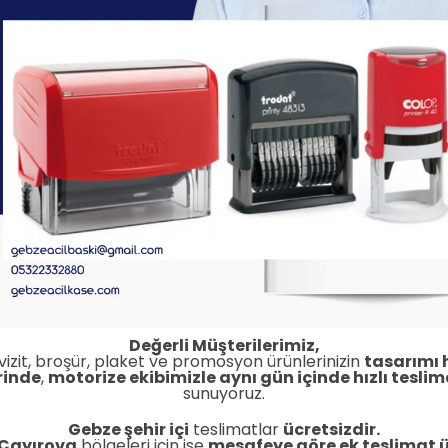
Değerli Müşterilerimiz,
vizit, broşür, plaket ve promosyon ürünlerinizin
tasarımı 
rinde
,
motorize ekibimizle aynı gün içinde hızlı teslim
sunuyoruz.
Gebze şehir içi
teslimatlar
ücretsizdir.
 Çayırova
bölgeleri için ise
mesafeye göre ek teslimat ü