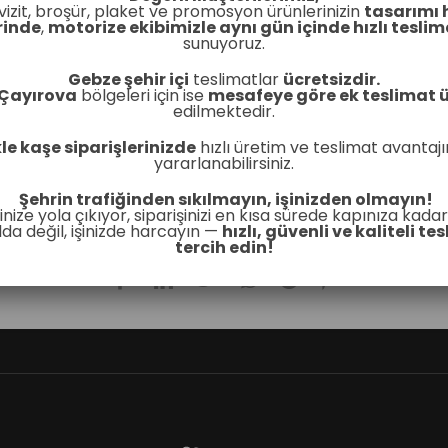
vizit, broşür, plaket ve promosyon ürünlerinizin
tasarımı 
rinde
,
motorize ekibimizle aynı gün içinde hızlı teslim
sunuyoruz.
Gebze şehir içi
teslimatlar
ücretsizdir.
 Çayırova
bölgeleri için ise
mesafeye göre ek teslimat ü
edilmektedir.
kle kaşe siparişlerinizde
hızlı üretim ve teslimat avantaj
yararlanabilirsiniz.
Şehrin trafiğinden sıkılmayın, işinizden olmayın!
erinize yola çıkıyor, siparişinizi en kısa sürede kapınıza kadar
da değil, işinizde harcayın —
hızlı, güvenli ve kaliteli tes
tercih edin!