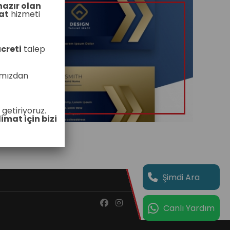
hazır olan
at
hizmeti
creti
talep
ımızdan
 getiriyoruz.
limat için bizi
Şimdi Ara
Canlı Yardım