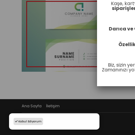
Kaşe, kart
siparişle
Darıca ve
Özelli
Biz, sizin y
Zamanınızı yol
Ana Sayfa
İletişim
Copyright © www.babaajans.com
Kabul Ediyorum