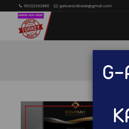
05322332880
gebzeacilbaski@gmail.com
Kartv