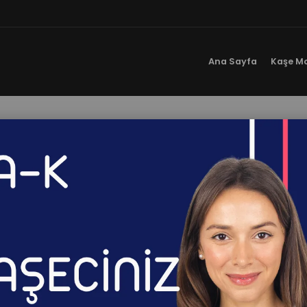
Ana Sayfa
Kaşe Mo
Kartvizit Baskı
Ana Sayfa
Galeri
Kartvizit Baskı
izit baskı, ekonomik kartvizit, özel kartvizit ve kartvizit fiya