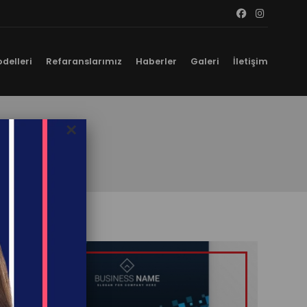
delleri
Refaranslarımız
Haberler
Galeri
İletişim
×
tları.