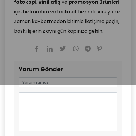
fotokopi
,
vinil afiş
ve
promosyon ürünleri
için hızlı üretim ve teslimat hizmeti sunuyoruz.
Zaman kaybetmeden bizimle iletişime geçin,
baskı işleriniz aynı gün kapınıza gelsin.
Yorum Gönder