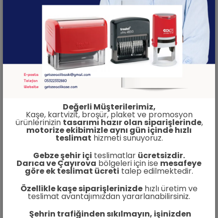
Firmanızın tanıtımını güçlendirecek
broşür
,
el ilanı
,
branda
,
vinil afiş
ve
poster baskı
çözümleri sunuyoruz.
Yüksek çözünürlüklü baskı makineleriyle net,
canlı ve profesyonel sonuçlar elde
edebilirsiniz.
Değerli Müşterilerimiz,
Gebze broşür baskı, Darıca afiş, Çayırova
Kaşe, kartvizit, broşür, plaket ve promosyon
ürünlerinizin
tasarımı hazır olan siparişlerinde
,
vinil baskı, Gebze branda baskı, Darıca el
motorize ekibimizle aynı gün içinde hızlı
teslimat
hizmeti sunuyoruz.
ilanı.
Gebze şehir içi
teslimatlar
ücretsizdir.
Darıca ve Çayırova
bölgeleri için ise
mesafeye
göre ek teslimat ücreti
talep edilmektedir.
Plaket, Kupa Bardak
Özellikle kaşe siparişlerinizde
hızlı üretim ve
ve Promosyon
teslimat avantajımızdan yararlanabilirsiniz.
Şehrin trafiğinden sıkılmayın, işinizden