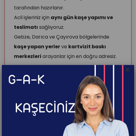
tarafından hazırlanır.
Acil işleriniz için
aynı gün kaşe yapımı ve
teslimatı
sağlıyoruz.
Gebze, Darıca ve Çayırova bölgelerinde
kaşe yapan yerler
ve
kartvizit baskı
merkezleri
arayanlar için en doğru adresiz.
×
Gebze kaşe, Darıca kartvizit, Çayırova kaşe
yapımı, Gebze acil kartvizit, Darıca hızlı baskı.
Broşür, Afiş ve Vinil
Baskı Hizmetleri