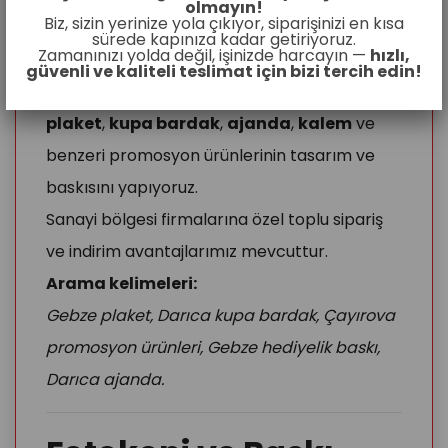
Ürünleri
olmayın!
Biz, sizin yerinize yola çıkıyor, siparişinizi en kısa
sürede kapınıza kadar getiriyoruz.
Zamanınızı yolda değil, işinizde harcayın —
hızlı,
Kurumsal etkinlik, tören ve fuar
güvenli ve kaliteli teslimat için bizi tercih edin!
organizasyonlarında kullanabileceğiniz
plaket
,
kupa bardak
,
ajanda
,
kalem
ve
benzeri promosyon ürünlerinin tasarım ve
baskısını yapıyoruz.
Sanayi bölgesi firmalarına özel toplu sipariş
ve indirim avantajlarımız mevcuttur.
Arama kelimeleri:
Gebze plaket, Darıca kupa bardak, Çayırova
promosyon ürünleri, Gebze hediyelik baskı,
Darıca ajanda.