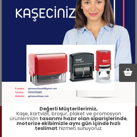
Kaşenizi rahatlıkla kullanabileceğiniz bir
tasarıma sahip olmalıdır.
Kaşenizin fiyatı, kalitesine uygun olmalıdır. İyi
bir kaşe baskısı, uygun fiyatlarla da elde
edilebilir.
Acil Matbaa olarak, Gebze ve Kocaeli bölgesinde
hizmet vermekteyiz. Kaşe baskı hizmetimiz de
sunmuş olduğumuz hizmetlerimiz arasındadır.
Teklif almak için lütfen bizimle iletişime geçin.
Değerli Müşterilerimiz,
Kaşe, kartvizit, broşür, plaket ve promosyon
ürünlerinizin
tasarımı hazır olan siparişlerinde
,
İlgili Ürünler
motorize ekibimizle aynı gün içinde hızlı
teslimat
hizmeti sunuyoruz.