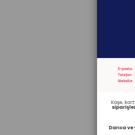
Kaşe, kart
siparişle
Darıca ve