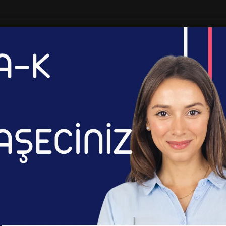
Ana Sayfa
Kaşe Mo
Kupa Bardak
Ana Sayfa
Promosyon
Kupa Bardak