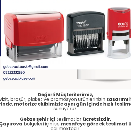
Değerli Müşterilerimiz,
vizit, broşür, plaket ve promosyon ürünlerinizin
tasarımı 
rinde
,
motorize ekibimizle aynı gün içinde hızlı teslim
sunuyoruz.
Gebze şehir içi
teslimatlar
ücretsizdir.
 Çayırova
bölgeleri için ise
mesafeye göre ek teslimat ü
edilmektedir.