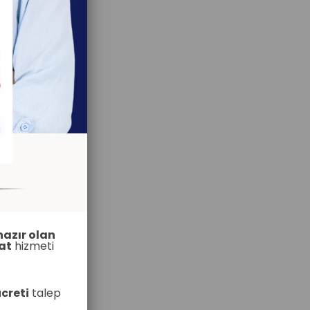
hazır olan
at
hizmeti
creti
talep