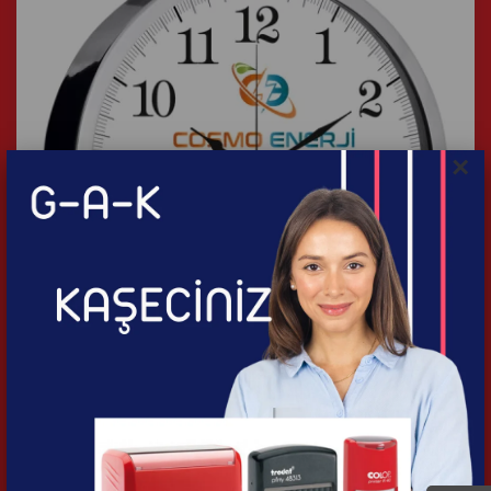
×
V30-980-B METAL DUVAR SAATİ
İncele