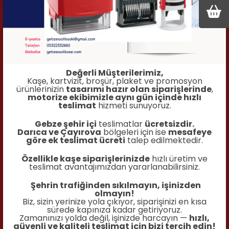
Değerli Müşterilerimiz,
Kaşe, kartvizit, broşür, plaket ve promosyon
ürünlerinizin
tasarımı hazır olan siparişlerinde
,
motorize ekibimizle aynı gün içinde hızlı
teslimat
hizmeti sunuyoruz.
Gebze şehir içi
teslimatlar
ücretsizdir.
Darıca ve Çayırova
bölgeleri için ise
mesafeye
göre ek teslimat ücreti
talep edilmektedir.
Özellikle kaşe siparişlerinizde
hızlı üretim ve
teslimat avantajımızdan yararlanabilirsiniz.
Şehrin trafiğinden sıkılmayın, işinizden
olmayın!
Biz, sizin yerinize yola çıkıyor, siparişinizi en kısa
sürede kapınıza kadar getiriyoruz.
Zamanınızı yolda değil, işinizde harcayın —
hızlı,
güvenli ve kaliteli teslimat için bizi tercih edin!