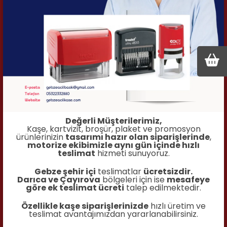
SPK-10 SPEAKER
İncele
Değerli Müşterilerimiz,
Kaşe, kartvizit, broşür, plaket ve promosyon
ürünlerinizin
tasarımı hazır olan siparişlerinde
,
motorize ekibimizle aynı gün içinde hızlı
teslimat
hizmeti sunuyoruz.
Gebze şehir içi
teslimatlar
ücretsizdir.
Darıca ve Çayırova
bölgeleri için ise
mesafeye
göre ek teslimat ücreti
talep edilmektedir.
Özellikle kaşe siparişlerinizde
hızlı üretim ve
teslimat avantajımızdan yararlanabilirsiniz.