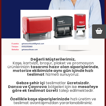
KOD-25 KAYGAN ZEMİN
İncele
Değerli Müşterilerimiz,
Kaşe, kartvizit, broşür, plaket ve promosyon
ürünlerinizin
tasarımı hazır olan siparişlerinde
,
motorize ekibimizle aynı gün içinde hızlı
teslimat
hizmeti sunuyoruz.
Gebze şehir içi
teslimatlar
ücretsizdir.
Darıca ve Çayırova
bölgeleri için ise
mesafeye
göre ek teslimat ücreti
talep edilmektedir.
Özellikle kaşe siparişlerinizde
hızlı üretim ve
teslimat avantajımızdan yararlanabilirsiniz.