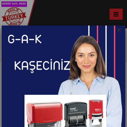
×
Şapka
Ana Sayfa
Promosyon
Şapka
Sonuç bulunamadı