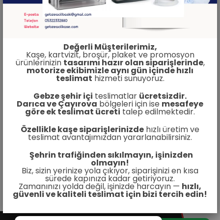
Değerli Müşterilerimiz,
Kaşe, kartvizit, broşür, plaket ve promosyon
ürünlerinizin
tasarımı hazır olan siparişlerinde
,
motorize ekibimizle aynı gün içinde hızlı
teslimat
hizmeti sunuyoruz.
Gebze şehir içi
teslimatlar
ücretsizdir.
Darıca ve Çayırova
bölgeleri için ise
mesafeye
göre ek teslimat ücreti
talep edilmektedir.
Özellikle kaşe siparişlerinizde
hızlı üretim ve
teslimat avantajımızdan yararlanabilirsiniz.
Şehrin trafiğinden sıkılmayın, işinizden
olmayın!
Biz, sizin yerinize yola çıkıyor, siparişinizi en kısa
sürede kapınıza kadar getiriyoruz.
Zamanınızı yolda değil, işinizde harcayın —
hızlı,
güvenli ve kaliteli teslimat için bizi tercih edin!
Şimdi Ara