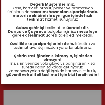
Değerli Müşterilerimiz,
Kaşe, kartvizit, broşür, plaket ve promosyon
ürünlerinizin
tasarımı hazır olan siparişlerinde
,
motorize ekibimizle aynı gün içinde hızlı
teslimat
hizmeti sunuyoruz.
Gebze şehir içi
teslimatlar
ücretsizdir.
Darıca ve Çayırova
bölgeleri için ise
mesafeye
göre ek teslimat ücreti
talep edilmektedir.
Özellikle kaşe siparişlerinizde
hızlı üretim ve
teslimat avantajımızdan yararlanabilirsiniz.
Şehrin trafiğinden sıkılmayın, işinizden
olmayın!
YK-09-GM YAKA KARTI
Biz, sizin yerinize yola çıkıyor, siparişinizi en kısa
sürede kapınıza kadar getiriyoruz.
Zamanınızı yolda değil, işinizde harcayın —
hızlı,
İncele
güvenli ve kaliteli teslimat için bizi tercih edin!