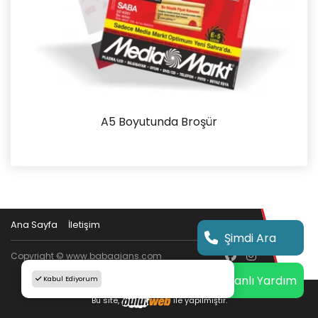
A5 Boyutunda Broşür
İncele
Ana Sayfa
İletişim
Şimdi Ara
Copyright © www.babaajans.com
Canlı Yardım
Kabul Ediyorum
Bu site,
ile yapılmıştır.