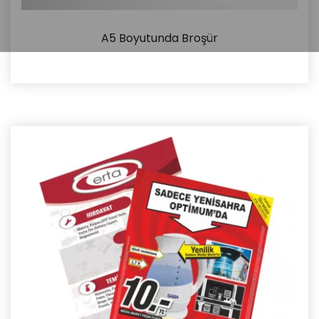
A5 Boyutunda Broşür
İncele