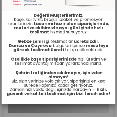
A4 Boyutunda Broşür
Değerli Müşterilerimiz,
Kaşe, kartvizit, broşür, plaket ve promosyon
İncele
ürünlerinizin
tasarımı hazır olan siparişlerinde
,
motorize ekibimizle aynı gün içinde hızlı
teslimat
hizmeti sunuyoruz.
Gebze şehir içi
teslimatlar
ücretsizdir.
Darıca ve Çayırova
bölgeleri için ise
mesafeye
göre ek teslimat ücreti
talep edilmektedir.
Özellikle kaşe siparişlerinizde
hızlı üretim ve
teslimat avantajımızdan yararlanabilirsiniz.
Şehrin trafiğinden sıkılmayın, işinizden
olmayın!
Biz, sizin yerinize yola çıkıyor, siparişinizi en kısa
sürede kapınıza kadar getiriyoruz.
Zamanınızı yolda değil, işinizde harcayın —
hızlı,
güvenli ve kaliteli teslimat için bizi tercih edin!