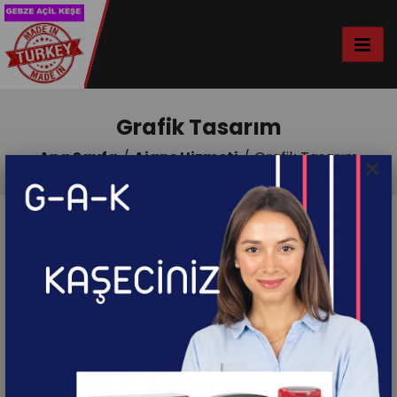
Grafik Tasarım
Ana Sayfa
Ajans Hizmeti
Grafik Tasarım
×
Sırala
Diğer
Kategoriler
Gebze Basın yayın Reklam Ajansı olarak, Kurum,
kuruluş, Firma, Dernek ve Şahıslara özel grafik
tasarım hizmeti vermekteyiz. Grafik Tasarım