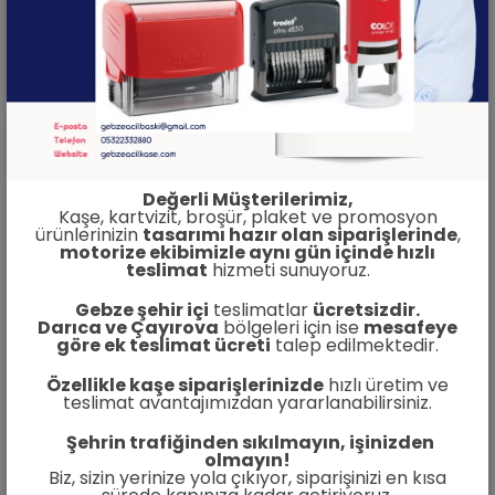
fiyatlarımız yapılacak çalışmaya göre değişiklik
göstermektedir. Sürekli Anlaşmalı olduğumuz
firmalara fiyat konusunda ciddi esneklik
sağlamaktayız.
Değerli Müşterilerimiz,
Kaşe, kartvizit, broşür, plaket ve promosyon
ürünlerinizin
tasarımı hazır olan siparişlerinde
,
motorize ekibimizle aynı gün içinde hızlı
teslimat
hizmeti sunuyoruz.
Gebze şehir içi
teslimatlar
ücretsizdir.
Darıca ve Çayırova
bölgeleri için ise
mesafeye
göre ek teslimat ücreti
talep edilmektedir.
Özellikle kaşe siparişlerinizde
hızlı üretim ve
teslimat avantajımızdan yararlanabilirsiniz.
Şehrin trafiğinden sıkılmayın, işinizden
Grafik Tasarım Ücreti
olmayın!
Biz, sizin yerinize yola çıkıyor, siparişinizi en kısa