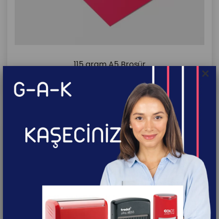
115 gram A5 Broşür
×
İncele