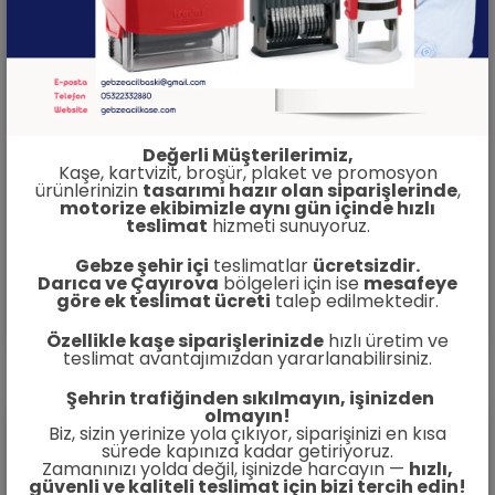
Değerli Müşterilerimiz,
Kaşe, kartvizit, broşür, plaket ve promosyon
ürünlerinizin
tasarımı hazır olan siparişlerinde
,
motorize ekibimizle aynı gün içinde hızlı
teslimat
hizmeti sunuyoruz.
Gebze şehir içi
teslimatlar
ücretsizdir.
115 gram A7 Broşür
Darıca ve Çayırova
bölgeleri için ise
mesafeye
göre ek teslimat ücreti
talep edilmektedir.
İncele
Özellikle kaşe siparişlerinizde
hızlı üretim ve
teslimat avantajımızdan yararlanabilirsiniz.
Şehrin trafiğinden sıkılmayın, işinizden
olmayın!
Biz, sizin yerinize yola çıkıyor, siparişinizi en kısa
sürede kapınıza kadar getiriyoruz.
Zamanınızı yolda değil, işinizde harcayın —
hızlı,
güvenli ve kaliteli teslimat için bizi tercih edin!